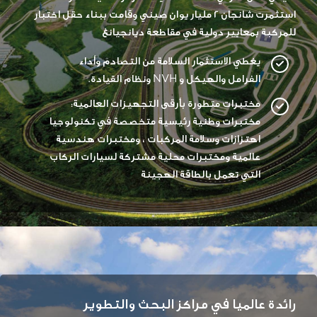
استثمرت شانجان 2 مليار يوان صيني وقامت ببناء حقل اختبار
للمركبة بمعايير دولية في مقاطعة ديانجيانغ
يغطي الاستثمار السلامة من التصادم وأداء
الفرامل والهيكل و NVH ونظام القيادة.
مختبرات متطورة بأرقى التجهيزات العالمية:
مختبرات وطنية رئيسية متخصصة في تكنولوجيا
اهتزازات وسلامة المركبات ، ومختبرات هندسية
عالمية ومختبرات محلية مشتركة لسيارات الركاب
التي تعمل بالطاقة الهجينة
رائدة عالميا في مراكز البحث والتطوير