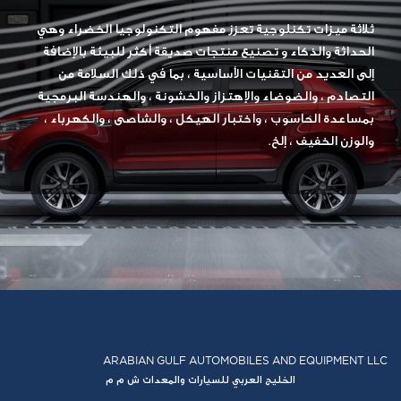
ثلاثة ميزات تكنلوجية تعزز مفهوم التكنولوجيا الخضراء وهي
الحداثة والذكاء و تصنيع منتجات صديقة أكثر للبيئة بالإضافة
إلى العديد من التقنيات الأساسية ، بما في ذلك السلامة من
التصادم ، والضوضاء والإهتزاز والخشونة ، والهندسة البرمجية
بمساعدة الحاسوب ، واختبار الهيكل ، والشاصى ، والكهرباء ،
والوزن الخفيف ، إلخ.
ARABIAN GULF AUTOMOBILES AND EQUIPMENT LLC
الخليج العربي للسيارات والمعدات ش م م