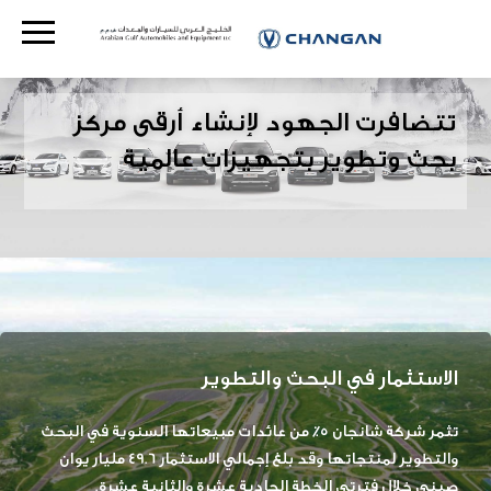
تتضافرت الجهود لإنشاء أرقى مركز
بحث وتطوير بتجهيزات عالمية
الاستثمار في البحث والتطوير
تثمر شركة شانجان 5٪ من عائدات مبيعاتها السنوية في البحث
والتطوير لمنتجاتها وقد بلغ إجمالي الاستثمار 49.6 مليار يوان
صيني خلال فترتي الخطة الحادية عشرة والثانية عشرة.