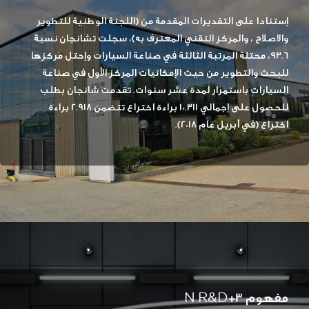
إستنادا على التقديرات المقدمة من (اللجنة الوطنية للتطوير
والاصلاح ، والمركز التقني المعترف به)، سجلت تشانجان نسبة
93.6، محتلة المرتبة الثالثة في صناعة السيارات وإحتل مركزها
للبحث والتطوير من حيث الإمكانيات المركز الأول في صناعة
السيارات باستمرار لمدة عشر سنوات. تقدمت شانجان بطلب
للحصول على إجمالي 10.311 براءة اختراع تتضمن 2.918 براءة
اختراع (في أبريل عام 2018).
مفهوم 3+N R&D