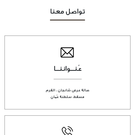
تواصل معنا
عُنــواننــا
صالة عرض شانجان ، القرم
مسقط، سلطنة عُمان