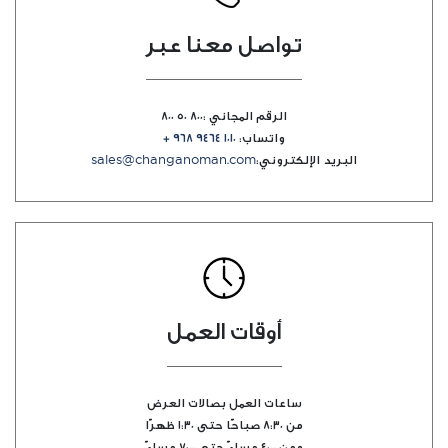
تواصل معنا عبر
الرقم المجاني :٨٠٠ ٥٠ ٨٠٠
واتساب:
١٠١٠ ٩٤٦٤ ‏‎٩٦٨‏‎+ ‎
البريد الإلكتروني:
sales@changanoman.com
أوقات العمل
ساعات العمل بصالات العرض
من ٨:٣٠ ‎صباحًا حتى ١:٣٠ ظهرًا‎
ومن ٤:٠٠ ‎مساءً حتى ٧:٠٠ مساءً